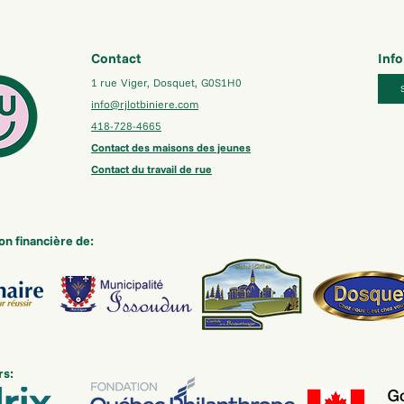
Contact
Info
1 rue Viger, Dosquet, G0S1H0
info@rjlotbiniere.com
418-728-4665
Contact des maisons des jeunes
Contact du travail de rue
on financière de:
rs: