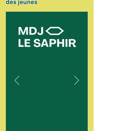
des jeunes
Adresse :
455 route de l'Église,
Issoudun, G0S 1L0
Horaire :
Lundi : 18h30 à 21h30
Vendredi : 18h30 à 21h30
418-728-9196