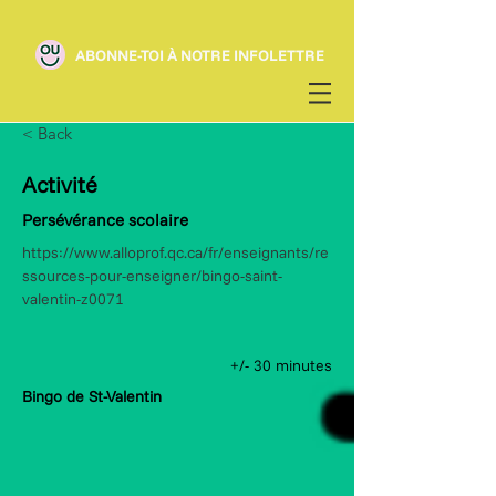
ABONNE-TOI À NOTRE INFOLETTRE
< Back
Activité
Persévérance scolaire
https://www.alloprof.qc.ca/fr/enseignants/re
ssources-pour-enseigner/bingo-saint-
valentin-z0071
+/- 30 minutes
Bingo de St-Valentin