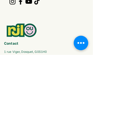
Contact
1 rue Viger, Dosquet, G0S1H0
info@rjlotbiniere.com
418-728-4665
Contact des maisons des jeunes
Contact du travail de rue
Infolettre
S'inscrire à notre infolettre
Grâce à la contribution financière de: