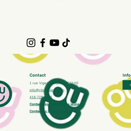
Contact
Info
1 rue Viger, Dosquet, G0S1H0
info@rjlotbiniere.com
418-728-4665
Contact des maisons des jeunes
Contact du travail de rue