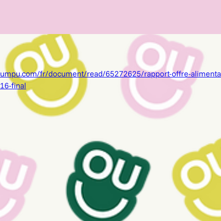
yumpu.com/fr/document/read/65272625/rapport-offre-alimentai
6-final