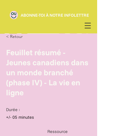
ABONNE-TOI À NOTRE INFOLETTRE
< Retour
Feuillet résumé -
Jeunes canadiens dans
un monde branché
(phase IV) - La vie en
ligne
Durée :
+/- 05 minutes
Ressource