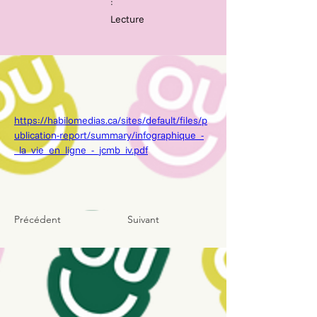
:
Lecture
https://habilomedias.ca/sites/default/files/p
ublication-report/summary/infographique_-
_la_vie_en_ligne_-_jcmb_iv.pdf
Précédent
Suivant