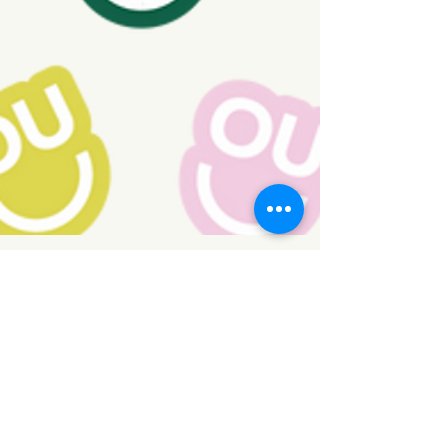
Contact
1 rue Viger, Dosquet, G0S1H0