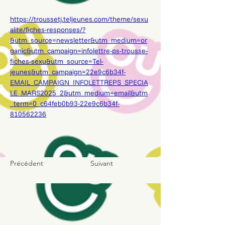
https://troussetj.teljeunes.com/theme/sexu
alite/fiches-responses/?
&utm_source=newsletter&utm_medium=or
ganic&utm_campaign=infolettre-ps-trousse-
fiches-sexu&utm_source=Tel-
jeunes&utm_campaign=22e9c6b34f-
EMAIL_CAMPAIGN_INFOLETTREPS_SPECIA
LE_MARS2025_2&utm_medium=email&utm
_term=0_c64feb0b93-22e9c6b34f-
810562236
Précédent
Suivant