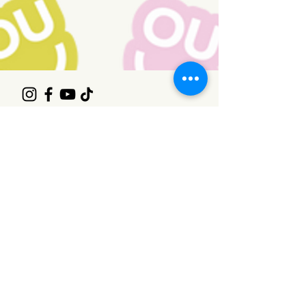
Contact
1 rue Viger, Dosquet, G0S1H0
info@rjlotbiniere.com
418-728-4665
Contact des maisons des jeunes
Contact du travail de rue
Infolettre