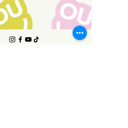
Contact
1 rue Viger, Dosquet, G0S1H0
info@rjlotbiniere.com
418-728-4665
Contact des maisons des jeunes
Contact du travail de rue
Infolettre