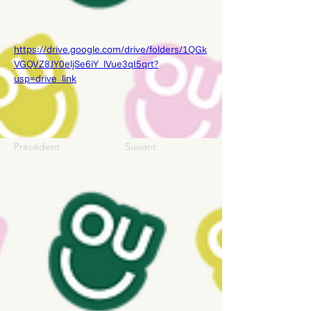
https://drive.google.com/drive/folders/1QGk
VGQVZ8JY0eljSe6iY_lVue3qI5qrt?
usp=drive_link
Précédent
Suivant