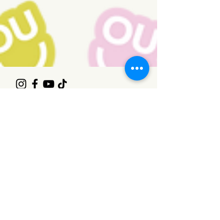
Contact
1 rue Viger, Dosquet, G0S1H0
info@rjlotbiniere.com
418-728-4665
Contact des maisons des jeunes
Contact du travail de rue